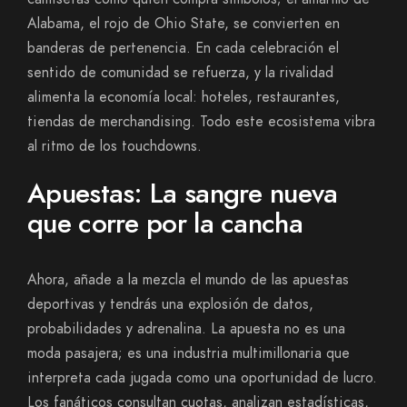
Alabama, el rojo de Ohio State, se convierten en
banderas de pertenencia. En cada celebración el
sentido de comunidad se refuerza, y la rivalidad
alimenta la economía local: hoteles, restaurantes,
tiendas de merchandising. Todo este ecosistema vibra
al ritmo de los touchdowns.
Apuestas: La sangre nueva
que corre por la cancha
Ahora, añade a la mezcla el mundo de las apuestas
deportivas y tendrás una explosión de datos,
probabilidades y adrenalina. La apuesta no es una
moda pasajera; es una industria multimillonaria que
interpreta cada jugada como una oportunidad de lucro.
Los fanáticos consultan cuotas, analizan estadísticas,