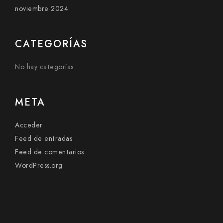
noviembre 2024
CATEGORÍAS
No hay categorías
META
Acceder
Feed de entradas
Feed de comentarios
WordPress.org